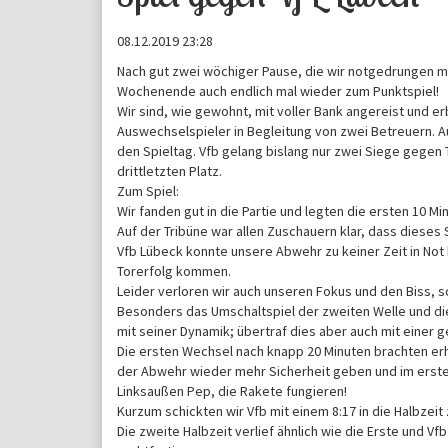
08.12.2019 23:28
Nach gut zwei wöchiger Pause, die wir notgedrungen m
Wochenende auch endlich mal wieder zum Punktspiel!
Wir sind, wie gewohnt, mit voller Bank angereist und 
Auswechselspieler in Begleitung von zwei Betreuern. Au
den Spieltag. Vfb gelang bislang nur zwei Siege gegen
drittletzten Platz.
Zum Spiel:
Wir fanden gut in die Partie und legten die ersten 10 Min
Auf der Tribüne war allen Zuschauern klar, dass diese
Vfb Lübeck konnte unsere Abwehr zu keiner Zeit in Not 
Torerfolg kommen.
Leider verloren wir auch unseren Fokus und den Biss, so
Besonders das Umschaltspiel der zweiten Welle und d
mit seiner Dynamik; übertraf dies aber auch mit einer 
Die ersten Wechsel nach knapp 20 Minuten brachten er
der Abwehr wieder mehr Sicherheit geben und im erste
Linksaußen Pep, die Rakete fungieren!
Kurzum schickten wir Vfb mit einem 8:17 in die Halbzei
Die zweite Halbzeit verlief ähnlich wie die Erste und Vf