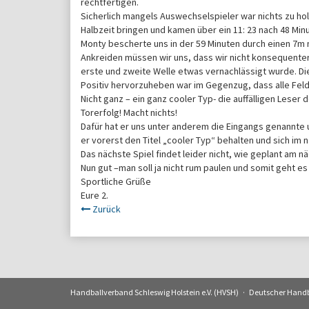
rechtfertigen.
Sicherlich mangels Auswechselspieler war nichts zu ho
Halbzeit bringen und kamen über ein 11: 23 nach 48 Mi
Monty bescherte uns in der 59 Minuten durch einen 7m no
Ankreiden müssen wir uns, dass wir nicht konsequente
erste und zweite Welle etwas vernachlässigt wurde. D
Positiv hervorzuheben war im Gegenzug, dass alle Feldsp
Nicht ganz – ein ganz cooler Typ- die auffälligen Leser
Torerfolg! Macht nichts!
Dafür hat er uns unter anderem die Eingangs genannte 
er vorerst den Titel „cooler Typ“ behalten und sich im
Das nächste Spiel findet leider nicht, wie geplant am 
Nun gut –man soll ja nicht rum paulen und somit geht es
Sportliche Grüße
Eure 2.
Zurück
Navigation
Handballverband Schleswig Holstein e.V. (HVSH)
Deutscher Hand
überspringen