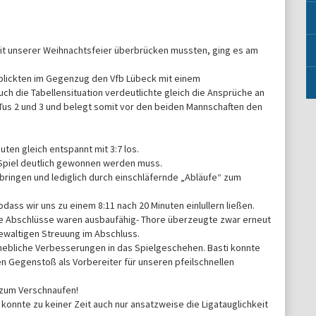
it unserer Weihnachtsfeier überbrücken mussten, ging es am
erblickten im Gegenzug den Vfb Lübeck mit einem
ch die Tabellensituation verdeutlichte gleich die Ansprüche an
 Tus 2 und 3 und belegt somit vor den beiden Mannschaften den
uten gleich entspannt mit 3:7 los.
s Spiel deutlich gewonnen werden muss.
bringen und lediglich durch einschläfernde „Abläufe“ zum
dass wir uns zu einem 8:11 nach 20 Minuten einlullern ließen.
ie Abschlüsse waren ausbaufähig- Thore überzeugte zwar erneut
gewaltigen Streuung im Abschluss.
hebliche Verbesserungen in das Spielgeschehen. Basti konnte
n Gegenstoß als Vorbereiter für unseren pfeilschnellen
t zum Verschnaufen!
b konnte zu keiner Zeit auch nur ansatzweise die Ligatauglichkeit