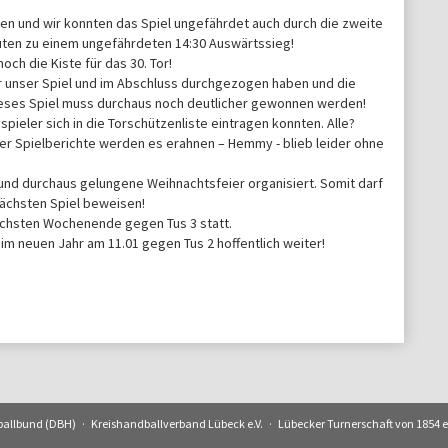
len und wir konnten das Spiel ungefährdet auch durch die zweite
nuten zu einem ungefährdeten 14:30 Auswärtssieg!
ch die Kiste für das 30. Tor!
r unser Spiel und im Abschluss durchgezogen haben und die
ieses Spiel muss durchaus noch deutlicher gewonnen werden!
ieler sich in die Torschützenliste eintragen konnten. Alle?
 der Spielberichte werden es erahnen – Hemmy - blieb leider ohne
und durchaus gelungene Weihnachtsfeier organisiert. Somit darf
 nächsten Spiel beweisen!
nächsten Wochenende gegen Tus 3 statt.
 im neuen Jahr am 11.01 gegen Tus 2 hoffentlich weiter!
ballbund (DBH)
Kreishandballverband Lübeck e.V.
Lübecker Turnerschaft von 1854 e.