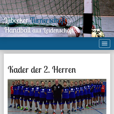
Lübecker
Turnerschaft
·
Handball
aus Leidenschaft
Kader der 2. Herren